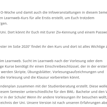
e O-Woche und damit auch die Infoveranstaltungen in diesem Seme
en Learnweb-Kurs für alle Erstis erstellt, um Euch trotzdem
rgen.
r Uni. Dort könnt ihr Euch mit Eurer Ziv-Kennung und einem Passw
er im SoSe 2020“ findet ihr den Kurs und dort ist alles Wichtige
hr im Learnweb. Sucht im Learnweb nach der Vorlesung oder dem
ge Kurse benötigt ihr einen Einschreibeschlüssel, der in der erste
 werden Skripte, Übungsblätter, Vorlesungsaufzeichnungen und
 die Vorlesung und die Klausur vorbereiten könnt.
undenplan zusammen mit der Studienberatung erstellt. Diese woll
n diesem Semester unterschiedliche für den BWL- Bachelor und den
hr in der Schule! Wenn ihr andere Vorlesungen ihr besuchen wollt
zeichnis der Uni. Unsere Version ist nach unseren Erfahrungen ab