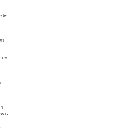
ster
ort
 zum
n
en
 VWL-
,
er