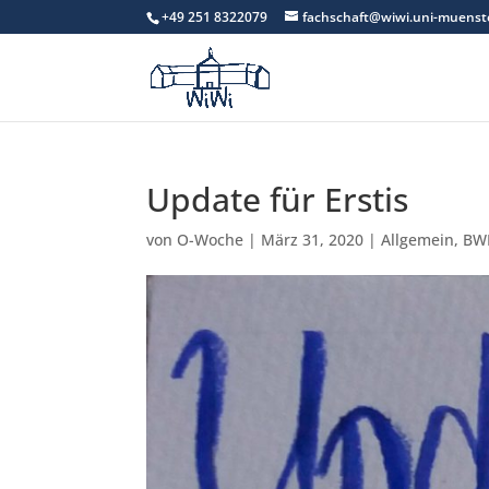
+49 251 8322079
fachschaft@wiwi.uni-muenst
Update für Erstis
von
O-Woche
|
März 31, 2020
|
Allgemein
,
BW