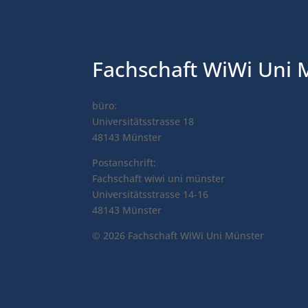
Fachschaft WiWi Uni 
büro:
Universitätsstrasse 18
48143 Münster
Postanschrift:
Fachschaft wiwi uni münster
Universitätsstrasse 14-16
48143 Münster
© 2026 Fachschaft WiWi Uni Münster