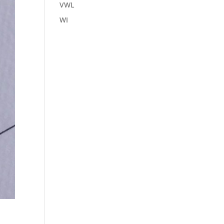
VWL
WI