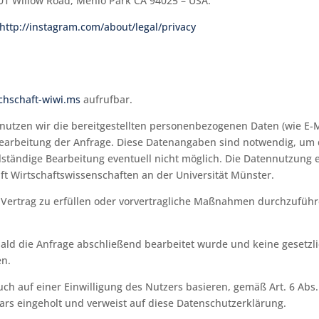
1601 Willow Road, Menlo Park CA 94025 – USA.
http://instagram.com/about/legal/privacy
achschaft-wiwi.ms
aufrufbar.
nutzen wir die bereitgestellten personenbezogenen Daten (wie E
Bearbeitung der Anfrage. Diese Datenangaben sind notwendig, um
lständige Bearbeitung eventuell nicht möglich. Die Datennutzung e
t Wirtschaftswissenschaften an der Universität Münster.
ertrag zu erfüllen oder vorvertragliche Maßnahmen durchzuführen
ald die Anfrage abschließend bearbeitet wurde und keine gesetzl
en.
ch auf einer Einwilligung des Nutzers basieren, gemäß Art. 6 Abs. 
rs eingeholt und verweist auf diese Datenschutzerklärung.