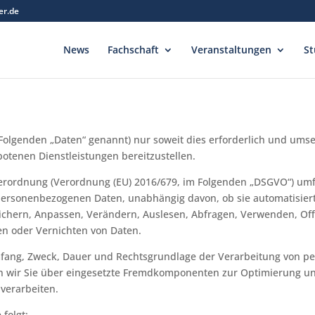
er.de
News
Fachschaft
Veranstaltungen
St
olgenden „Daten“ genannt) nur soweit dies erforderlich und umset
otenen Dienstleistungen bereitzustellen.
erordnung (Verordnung (EU) 2016/679, im Folgenden „DSGVO“) umfa
rsonenbezogenen Daten, unabhängig davon, ob sie automatisiert
ichern, Anpassen, Verändern, Auslesen, Abfragen, Verwenden, Off
en oder Vernichten von Daten.
Umfang, Zweck, Dauer und Rechtsgrundlage der Verarbeitung von 
en wir Sie über eingesetzte Fremdkomponenten zur Optimierung un
 verarbeiten.
folgt: