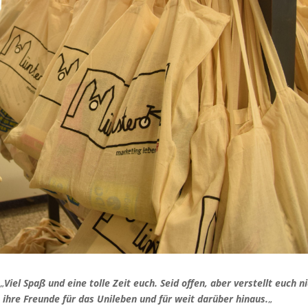
„
Viel Spaß und eine tolle Zeit euch. Seid offen, aber verstellt euch ni
 ihre Freunde für das Unileben und für weit darüber hinaus.
„