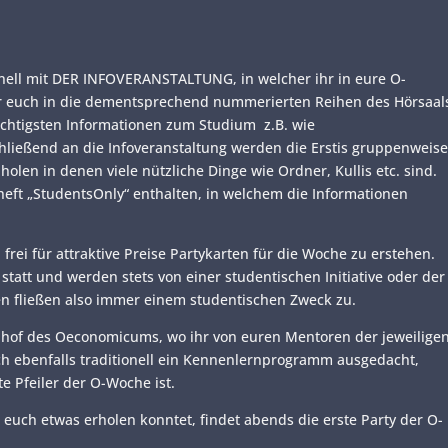
onell mit DER INFOVERANSTALTUNG, in welcher ihr in eure O-
ihr euch in die dementsprechend nummerierten Reihen des Hörsaal
wichtigsten Informationen zum Studium z.B. wie
ließend an die Infoveranstaltung werden die Erstis gruppenweis
olen in denen viele nützliche Dinge wie Ordner, Kullis etc. sind.
heft „StudentsOnly“ enthalten, in welchem die Informationen
frei für attraktive Preise Partykarten für die Woche zu erstehen.
att und werden stets von einer studentischen Initiative oder der
en fließen also immer einem studentischen Zweck zu.
nnenhof des Oeconomicums, wo ihr von euren Mentoren der jeweilige
h ebenfalls traditionell ein Kennenlernprogramm ausgedacht,
e Pfeiler der O-Woche ist.
uch etwas erholen konntet, findet abends die erste Party der O-