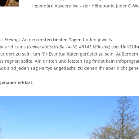
legendäre Aaseerallye – der Höhepunkt jeder O-W
is Freitag
). An den
ersten beiden Tagen
finden jeweils
s
/Juridicums (
Universitätsstraße 14-16, 48143 Münster
) von
10-12Uh
rher dort zu sein, um für Eventualitäten gerüstet zu sein. Außerdem
es regnen sollte. Am dritten und letzten Tag findet kein Infoprog
nds sind jeden Tag Partys angedacht, zu denen ihr aber nicht geh
genauer erklärt.