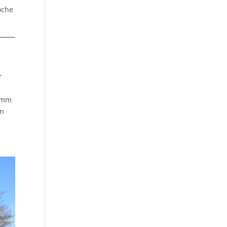
oche
r
ramm
en