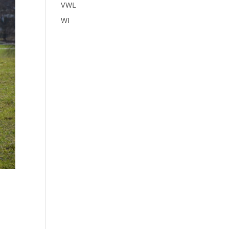
VWL
WI