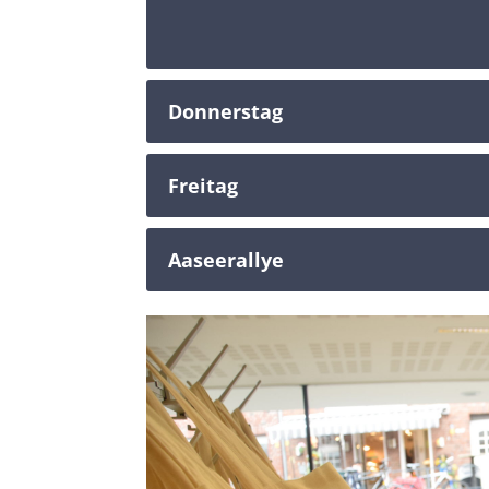
Donnerstag
Freitag
Aaseerallye