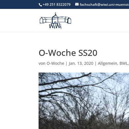
+49 251 8322079
fachschaft@wiwi.uni-muenst
O-Woche SS20
von
O-Woche
|
Jan. 13, 2020
|
Allgemein
,
BWL