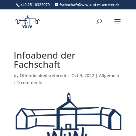
+49 251 8322079
fachschaft@wiwi.uni-muenster.de
Infoabend der
Fachschaft
by
Öffentlichkeitsreferent
|
Oct 9, 2022
|
Allgemein
|
0 comments