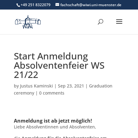
+49 251 8322079
fachschaft@wiwi.uni-muenster.de
Start Anmeldung
Absolventenfeier WS
21/22
by
Justus Kaminski
|
Sep 23, 2021
|
Graduation
ceremony
|
0 comments
Anmeldung ist ab jetzt möglich!
Liebe Absolventinnen und Absolventen,