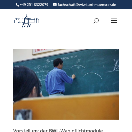
+49 251 8322079
fachschaft@wiwi.uni-muenster.de
Vorstellung der BWL-Wahlpflichtmodule